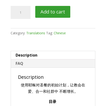
Tr20c→
Add to cart
圣
餐
一
Category:
Translations
Tag:
Chinese
顿
真
实
的
Description
饭
FAQ
食
PDF
Description
Booklet
使用耶稣对圣餐的初始计划，让教会在
quantity
爱、合一和社群中 不断增长。
目录