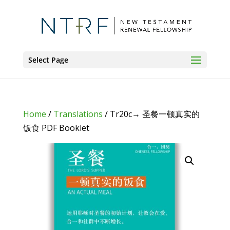
Select Page
Home
/
Translations
/ Tr20c→ 圣餐一顿真实的
饭食 PDF Booklet