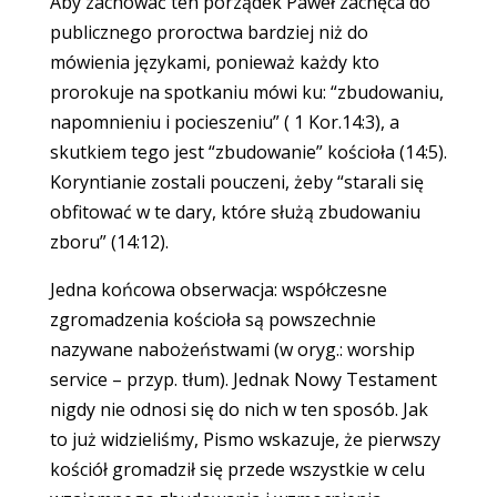
Aby zachować ten porządek Paweł zachęca do
publicznego proroctwa bardziej niż do
mówienia językami, ponieważ każdy kto
prorokuje na spotkaniu mówi ku: “zbudowaniu,
napomnieniu i pocieszeniu” ( 1 Kor.14:3), a
skutkiem tego jest “zbudowanie” kościoła (14:5).
Koryntianie zostali pouczeni, żeby “starali się
obfitować w te dary, które służą zbudowaniu
zboru” (14:12).
Jedna końcowa obserwacja: współczesne
zgromadzenia kościoła są powszechnie
nazywane nabożeństwami (w oryg.: worship
service – przyp. tłum). Jednak Nowy Testament
nigdy nie odnosi się do nich w ten sposób. Jak
to już widzieliśmy, Pismo wskazuje, że pierwszy
kościół gromadził się przede wszystkie w celu