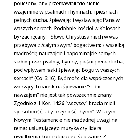
pouczony, aby przemawiali “do siebie
wzajemnie w psalmach i hymnach, i pieśniach
pełnych ducha, śpiewając i wysławiając Pana w
waszych sercach. Podobnie kościół w Kolosach
był zachęcany: ” Słowo Chrystusa niech w was
przebywa z /całym swym/ bogactwem: z wszelką
mądrością nauczajcie i napominajcie samych
siebie przez psalmy, hymny, pieśni pełne ducha,
pod wpływem łaski śpiewając Bogu w waszych
sercach” (Col 3:16). Być może dla współczesnych
wierzących nacisk na śpiewanie “sobie
nawzajem” nie jest tak powszechnie znany.
Zgodnie z 1 Kor. 14:26 “wszyscy” bracia mieli
sposobność, aby przynieść “hymn”. W całym
Nowym Testamencie nie ma żadnej uwagi na
temat usługującego muzyką czy lidera
uwielbienia kontrolującego śpiewanie. Z