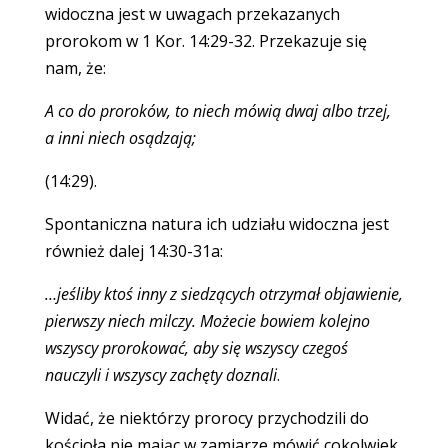
widoczna jest w uwagach przekazanych
prorokom w 1 Kor. 14:29-32. Przekazuje się
nam, że:
A co do proroków, to niech mówią dwaj albo trzej,
a inni niech osądzają;
(14:29).
Spontaniczna natura ich udziału widoczna jest
również dalej 14:30-31a:
…jeśliby ktoś inny z siedzących otrzymał objawienie,
pierwszy niech milczy. Możecie bowiem kolejno
wszyscy prorokować, aby się wszyscy czegoś
nauczyli i wszyscy zachęty doznali
.
Widać, że niektórzy prorocy przychodzili do
kościoła nie mając w zamiarze mówić cokolwiek,