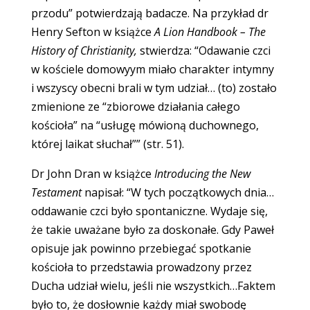
przodu” potwierdzają badacze. Na przykład dr
Henry Sefton w książce
A Lion Handbook – The
History of Christianity,
stwierdza: “Odawanie czci
w kościele domowyym miało charakter intymny
i wszyscy obecni brali w tym udział… (to) zostało
zmienione ze “zbiorowe działania całego
kościoła” na “usługę mówioną duchownego,
której laikat słuchał”” (str. 51).
Dr John Dran w książce
Introducing the New
Testament
napisał: “W tych początkowych dnia…
oddawanie czci było spontaniczne. Wydaje się,
że takie uważane było za doskonałe. Gdy Paweł
opisuje jak powinno przebiegać spotkanie
kościoła to przedstawia prowadzony przez
Ducha udział wielu, jeśli nie wszystkich…Faktem
było to, że dosłownie każdy miał swobodę