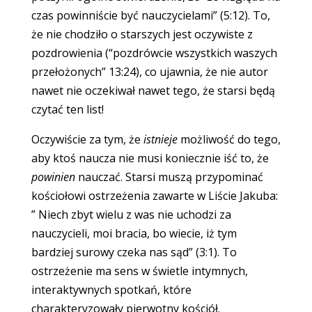
czas powinniście być nauczycielami” (5:12). To,
że nie chodziło o starszych jest oczywiste z
pozdrowienia (“pozdrówcie wszystkich waszych
przełożonych” 13:24), co ujawnia, że nie autor
nawet nie oczekiwał nawet tego, że starsi będą
czytać ten list!
Oczywiście za tym, że
istnieje
możliwość do tego,
aby ktoś naucza nie musi koniecznie iść to, że
powinien
nauczać. Starsi muszą przypominać
kościołowi ostrzeżenia zawarte w Liście Jakuba:
” Niech zbyt wielu z was nie uchodzi za
nauczycieli, moi bracia, bo wiecie, iż tym
bardziej surowy czeka nas sąd” (3:1). To
ostrzeżenie ma sens w świetle intymnych,
interaktywnych spotkań, które
charakteryzowały pierwotny kościół.