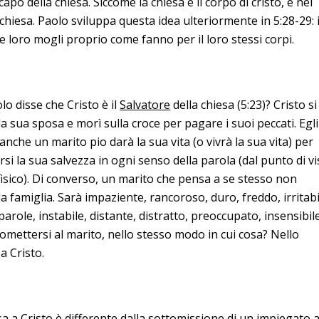
apo della chiesa. Siccome la chiesa è il corpo di cristo, è nel
chiesa. Paolo sviluppa questa idea ulteriormente in 5:28-29: 
 loro mogli proprio come fanno per il loro stessi corpi.
lo disse che Cristo è il
Salvatore
della chiesa (5:23)? Cristo si
la sua sposa e morì sulla croce per pagare i suoi peccati. Egli
 anche un marito pio darà la sua vita (o vivrà la sua vita) per
si la sua salvezza in ogni senso della parola (dal punto di vi
 fisico). Di converso, un marito che pensa a se stesso non
a famiglia. Sarà impaziente, rancoroso, duro, freddo, irritabi
arole, instabile, distante, distratto, preoccupato, insensibile
tomettersi al marito, nello stesso modo in cui cosa? Nello
a Cristo.
a a Cristo è differente dalla sottomissione di un impiegato a