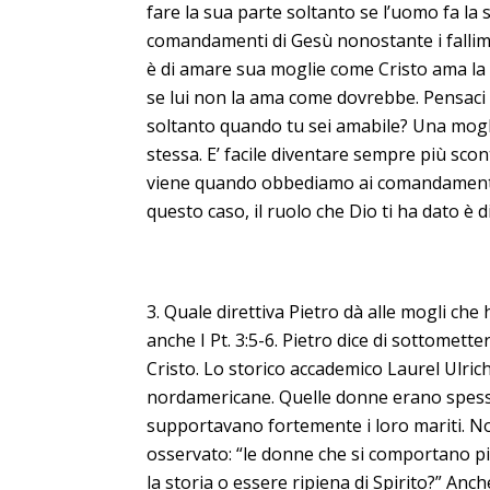
fare la sua parte soltanto se l’uomo fa la 
comandamenti di Gesù nonostante i fallime
è di amare sua moglie come Cristo ama la c
se lui non la ama come dovrebbe. Pensaci a
soltanto quando tu sei amabile? Una mogl
stessa. E’ facile diventare sempre più sco
viene quando obbediamo ai comandamenti d
questo caso, il ruolo che Dio ti ha dato è d
Quale direttiva Pietro dà alle mogli che 
anche I Pt. 3:5-6. Pietro dice di sottomett
Cristo. Lo storico accademico Laurel Ulrich
nordamericane. Quelle donne erano spesso 
supportavano fortemente i loro mariti. Non
osservato: “le donne che si comportano p
la storia o essere ripiena di Spirito?” Anch