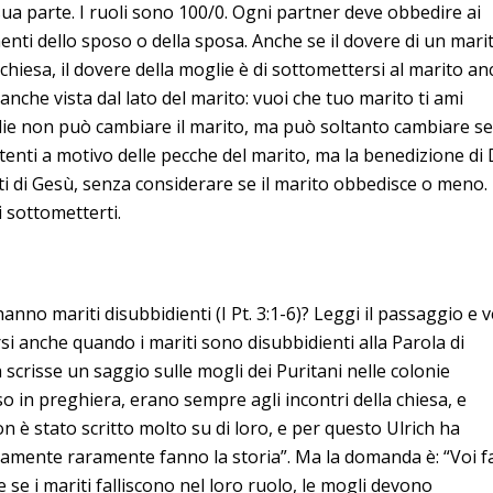
sua parte. I ruoli sono 100/0. Ogni partner deve obbedire ai
nti dello sposo o della sposa. Anche se il dovere di un mari
hiesa, il dovere della moglie è di sottomettersi al marito a
nche vista dal lato del marito: vuoi che tuo marito ti ami
ie non può cambiare il marito, ma può soltanto cambiare s
ntenti a motivo delle pecche del marito, ma la benedizione di 
i Gesù, senza considerare se il marito obbedisce o meno. 
i sottometterti.
hanno mariti disubbidienti (I Pt. 3:1-6)? Leggi il passaggio e v
ersi anche quando i mariti sono disubbidienti alla Parola di
 scrisse un saggio sulle mogli dei Puritani nelle colonie
in preghiera, erano sempre agli incontri della chiesa, e
 è stato scritto molto su di loro, e per questo Ulrich ha
iamente raramente fanno la storia”. Ma la domanda è: “Voi f
e se i mariti falliscono nel loro ruolo, le mogli devono