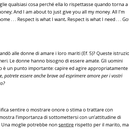
ie qualsiasi cosa perché ella lo rispettasse quando torna a
 honey; And I am about to just give you all my money. All I’m
ome . . . Respect is what I want
.
Respect is what I need . . . Go
ò alle donne di amare i loro mariti (Ef. 5)? Queste istruzi
eneri. Le donne hanno bisogno di essere amate. Gli uomini
to è un punto importante: capire ed agire appropriatamente
e, potrete essere anche brave ad esprimere amore per i vostri
to?
nifica sentire o mostrare onore o stima o trattare con
mostra l’importanza di sottomettersi con un’attitudine di
i. Una moglie potrebbe non
sentire
rispetto per il marito, ma