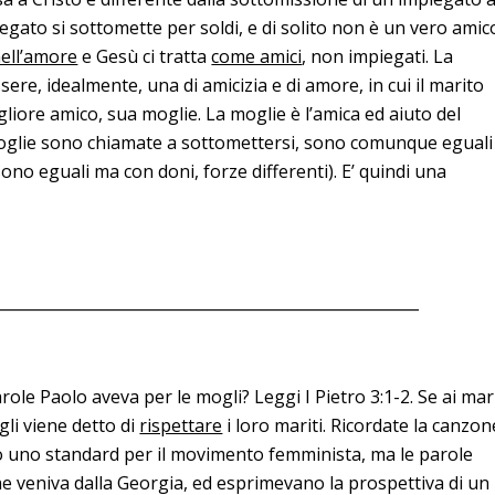
gato si sottomette per soldi, e di solito non è un vero amic
ell’amore
e Gesù ci tratta
come amici
, non impiegati. La
ere, idealmente, una di amicizia e di amore, in cui il marito
igliore amico, sua moglie. La moglie è l’amica ed aiuto del
moglie sono chiamate a sottomettersi, sono comunque eguali
no eguali ma con doni, forze differenti). E’ quindi una
_______________________________________________________
role Paolo aveva per le mogli? Leggi I Pietro 3:1-2. Se ai mari
gli viene detto di
rispettare
i loro mariti. Ricordate la canzon
tò uno standard per il movimento femminista, ma le parole
che veniva dalla Georgia, ed esprimevano la prospettiva di un