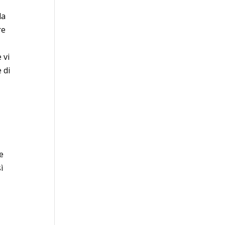
la
re
 vi
 di
he
ì
a