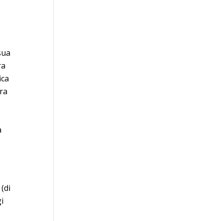
sua
ra
ica
era
a
 (di
i