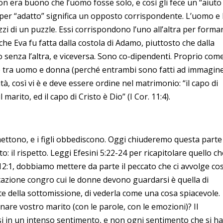
non era buono che l’uomo fosse solo, e così gli fece un “aiuto
a per “adatto” significa un opposto corrispondente. L’uomo e 
 di un puzzle. Essi corrispondono l’uno all’altra per forma
 che Eva fu fatta dalla costola di Adamo, piuttosto che dalla
 senza l’altra, e viceversa. Sono co-dipendenti. Proprio come
i è tra uomo e donna (perché entrambi sono fatti ad immagine
tà, così vi è e deve essere ordine nel matrimonio: “il capo di
 marito, ed il capo di Cristo è Dio” (I Cor. 11:4).
mettono, e i figli obbediscono. Oggi chiuderemo questa parte
: il rispetto. Leggi Efesini 5:22-24 per ricapitolare quello c
 12:1, dobbiamo mettere da parte il peccato che ci avvolge cos
ntazione congro cui le donne devono guardarsi è quella di
te della sottomissione, di vederla come una cosa spiacevole.
inare vostro marito (con le parole, con le emozioni)? Il
i in un intenso sentimento, e non ogni sentimento che si h