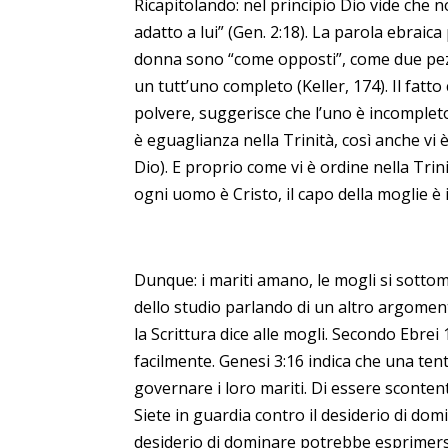
Ricapitolando: nel principio Dio vide che 
adatto a lui” (Gen. 2:18). La parola ebraic
donna sono “come opposti”, come due pezzi
un tutt’uno completo (Keller, 174). Il fatto
polvere, suggerisce che l’uno è incompleto
è eguaglianza nella Trinità, così anche v
Dio). E proprio come vi è ordine nella Trini
ogni uomo è Cristo, il capo della moglie è il
Dunque: i mariti amano, le mogli si sotto
dello studio parlando di un altro argomento
la Scrittura dice alle mogli. Secondo Ebrei
facilmente. Genesi 3:16 indica che una te
governare i loro mariti. Di essere sconten
Siete in guardia contro il desiderio di dom
desiderio di dominare potrebbe esprimers