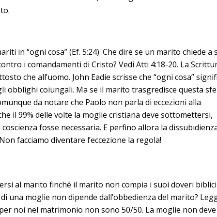
to.
iti in “ogni cosa” (Ef. 5:24). Che dire se un marito chiede a 
ontro i comandamenti di Cristo? Vedi Atti 4:18-20. La Scrittu
osto che all’uomo. John Eadie scrisse che “ogni cosa” signif
gli obblighi coiungali. Ma se il marito trasgredisce questa sf
 comunque da notare che Paolo non parla di eccezioni alla
he il 99% delle volte la moglie cristiana deve sottomettersi,
 coscienza fosse necessaria. E perfino allora la dissubidienz
Non facciamo diventare l’eccezione la regola!
rsi al marito finché il marito non compia i suoi doveri biblici
 di una moglie non dipende dall’obbedienza del marito? Legg
to per noi nel matrimonio non sono 50/50. La moglie non deve