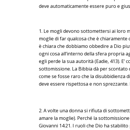
deve automaticamente essere puro e gius
Le mogli devono sottomettersi ai loro mar
moglie di far qualcosa che è chiaramente c
è chiara che dobbiamo obbedire a Dio piutt
ogni cosa all’interno della sfera propria a
egli perde la sua autorità (Eadie, 413). E’
sottomissione. La Bibbia dà per scontato c
come se fosse raro che la disubbidienza di
deve essere rispettosa e non sprezzante. 
A volte una donna si rifiuta di sottomette
amare la moglie). Perché la sottomissione
Giovanni 14:21. I ruoli che Dio ha stabili