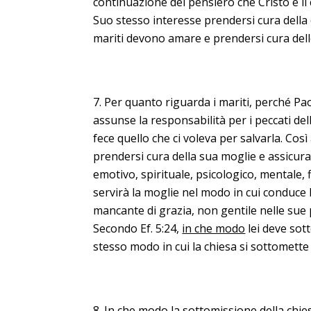
continuazione del pensiero che Cristo è il c
Suo stesso interesse prendersi cura della 
mariti devono amare e prendersi cura delle
Per quanto riguarda i mariti, perché Pao
assunse la responsabilità per i peccati del
fece quello che ci voleva per salvarla. Così
prendersi cura della sua moglie e assicurar
emotivo, spirituale, psicologico, mentale,
servirà la moglie nel modo in cui conduce l
mancante di grazia, non gentile nelle sue p
Secondo Ef. 5:24,
in che modo
lei deve sot
stesso modo in cui la chiesa si sottomette 
In che modo la sottomissione della chies