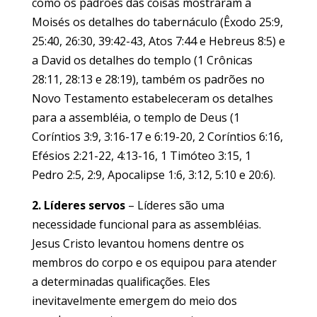
como os padrões das coisas mostraram a
Moisés os detalhes do tabernáculo (Êxodo 25:9,
25:40, 26:30, 39:42-43, Atos 7:44 e Hebreus 8:5) e
a David os detalhes do templo (1 Crônicas
28:11, 28:13 e 28:19), também os padrões no
Novo Testamento estabeleceram os detalhes
para a assembléia, o templo de Deus (1
Coríntios 3:9, 3:16-17 e 6:19-20, 2 Coríntios 6:16,
Efésios 2:21-22, 4:13-16, 1 Timóteo 3:15, 1
Pedro 2:5, 2:9, Apocalipse 1:6, 3:12, 5:10 e 20:6).
2. Líderes servos
– Líderes são uma
necessidade funcional para as assembléias.
Jesus Cristo levantou homens dentre os
membros do corpo e os equipou para atender
a determinadas qualificações. Eles
inevitavelmente emergem do meio dos