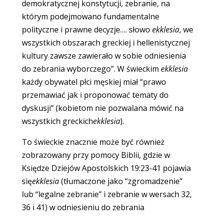
demokratycznej konstytucji, zebranie, na
którym podejmowano fundamentalne
polityczne i prawne decyzje…. słowo
ekklesia
, we
wszystkich obszarach greckiej i hellenistycznej
kultury zawsze zawierało w sobie odniesienia
do zebrania wyborczego”. W świeckim
ekklesia
każdy obywatel płci męskiej miał “prawo
przemawiać jak i proponować tematy do
dyskusji” (kobietom nie pozwalana mówić na
wszystkich greckich
ekklesia
).
To świeckie znacznie może być również
zobrazowany przy pomocy Biblii, gdzie w
Księdze Dziejów Apostolskich 19:23-41 pojawia
się
ekklesia
(tłumaczone jako “zgromadzenie”
lub “legalne zebranie” i zebranie w wersach 32,
36 i 41) w odniesieniu do zebrania