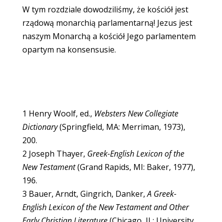
W tym rozdziale dowodziliśmy, że kościół jest
rządową monarchią parlamentarną! Jezus jest
naszym Monarchą a kościół Jego parlamentem
opartym na konsensusie.
1 Henry Woolf, ed.,
Websters New Collegiate
Dictionary
(Springfield, MA: Merriman, 1973),
200.
2 Joseph Thayer,
Greek-English Lexicon of the
New Testament
(Grand Rapids, MI: Baker, 1977),
196.
3 Bauer, Arndt, Gingrich, Danker,
A Greek-
English Lexicon of the New Testament and Other
Early Christian Literature
(Chicago, IL: University