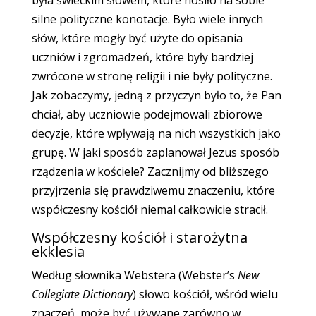
była świeckim słowem, które nosiło na sobie
silne polityczne konotacje. Było wiele innych
słów, które mogły być użyte do opisania
uczniów i zgromadzeń, które były bardziej
zwrócone w stronę religii i nie były polityczne.
Jak zobaczymy, jedną z przyczyn było to, że Pan
chciał, aby uczniowie podejmowali zbiorowe
decyzje, które wpływają na nich wszystkich jako
grupę. W jaki sposób zaplanował Jezus sposób
rządzenia w kościele? Zacznijmy od bliższego
przyjrzenia się prawdziwemu znaczeniu, które
współczesny kościół niemal całkowicie stracił.
Współczesny kościół i starożytna
ekklesia
Według słownika Webstera (Webster’s
New
Collegiate Dictionary
) słowo kościół, wśród wielu
znaczeń, może być używane zarówno w