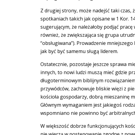
Z drugiej strony, może nadejść taki czas,
spotkaniach takich jak opisane w 1 Kor. 1
sugerującym, że należałoby podjąć pracę w
również, że zwiększająca się grupa utrud
“obsługiwana”). Prowadzenie mniejszego k
jak być być samemu sługą liderem.
Ostatecznie, pozostaje jeszcze sprawa mi
innych, to nowi ludzi muszą mieć gdzie pr
długoterminowym biblijnym rozwiązaniem 
przywódców, zachowuje bliskie więzi z p
kościoła gospodarzy, dobrą mieszaninę mło
Głównym wymaganiem jest jakiegoś rodzaju d
wspomniano nie powinno być arbitralnych
W większość dobrze funkcjonujących kości
nie wierzą w postępowanie zgodne z now