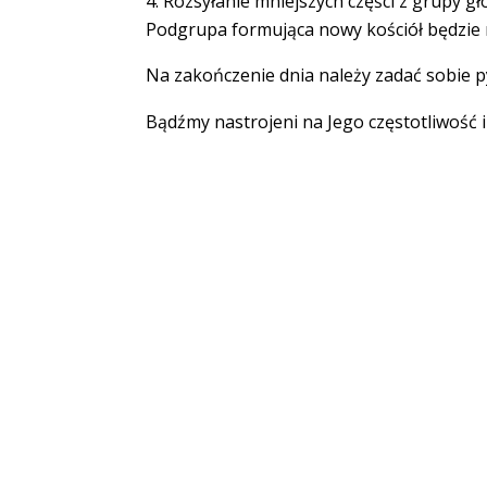
Rozsyłanie mniejszych części z grupy gł
Podgrupa formująca nowy kościół będzie ni
Na zakończenie dnia należy zadać sobie py
Bądźmy nastrojeni na Jego częstotliwość 