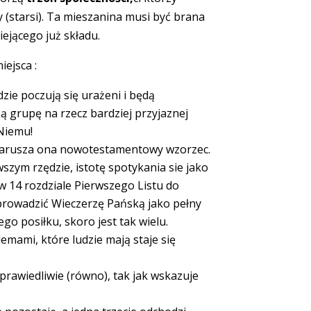
rzy (starsi). Ta mieszanina musi być brana
ejącego już składu.
iejsca :
ie poczują się urażeni i będą
ą grupę na rzecz bardziej przyjaznej
 Niemu!
ej narusza ona nowotestamentowy wzorzec.
zym rzędzie, istotę spotykania sie jako
 w 14 rozdziale Pierwszego Listu do
zeprowadzić Wieczerzę Pańską jako pełny
ego posiłku, skoro jest tak wielu.
mami, które ludzie mają staje się
sprawiedliwie (równo), tak jak wskazuje