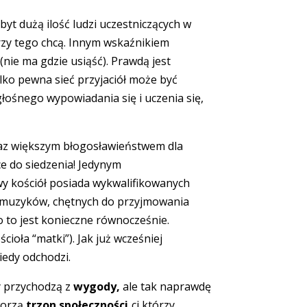
byt dużą ilość ludzi uczestniczących w
órzy tego chcą. Innym wskaźnikiem
nie ma gdzie usiąść). Prawdą jest
lko pewna sieć przyjaciół może być
łośnego wypowiadania się i uczenia się,
oraz większym błogosławieństwem dla
ce do siedzenia! Jedynym
wy kościół posiada wykwalifikowanych
, muzyków, chętnych do przyjmowania
ko to jest konieczne równocześnie.
ioła “matki”). Jak już wcześniej
iedy odchodzi.
zy przychodzą z
wygody,
ale tak naprawdę
worzą
trzon społeczności,
ci którzy