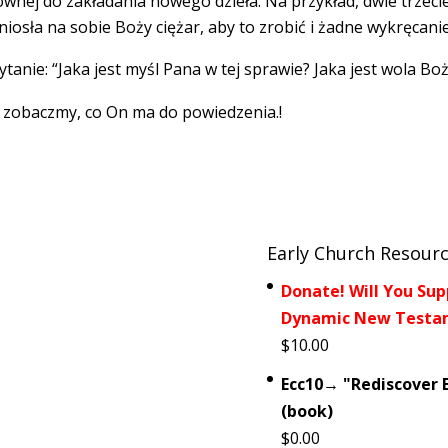
ównej do zakładania nowego dzieła. Na przykład, dwie trzecie
osła na sobie Boży ciężar, aby to zrobić i żadne wykręcanie 
tanie: “Jaka jest myśl Pana w tej sprawie? Jaka jest wola Bo
i zobaczmy, co On ma do powiedzenia.!
Early Church Resour
Donate! Will You Sup
Dynamic New Testam
$
10.00
Ecc10→ "Rediscover E
(book)
$
0.00