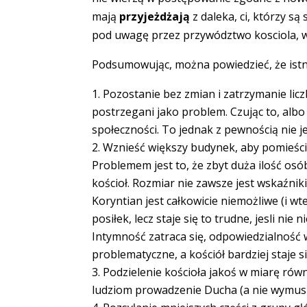
mają
przyjeżdżają
z daleka, ci, którzy są
pod uwagę przez przywództwo kosciola, w 
Podsumowując, można powiedzieć, że istnie
Pozostanie bez zmian i zatrzymanie lic
postrzegani jako problem. Czując to, albo
społeczności. To jednak z pewnością nie 
Wznieść większy budynek, aby pomieścić
Problemem jest to, że zbyt duża ilość os
kościoł. Rozmiar nie zawsze jest wskaźniki
Koryntian jest całkowicie niemożliwe (i w
posiłek, lecz staje się to trudne, jesli n
Intymność zatraca się, odpowiedzialność 
problematyczne, a kościół bardziej staje si
Podzielenie kościoła jakoś w miarę równo
ludziom prowadzenie Ducha (a nie wymus