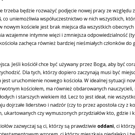
 że trzeba będzie rozważyć podjęcie nowej pracy ze względu z
4, co uniemożliwia współuczestnictwo w nich wszystkich, kt
 nowym kościele jest brak miejsca dla wszystkich obecnych (
nia wzajemne intymne więzi i zmniejsza odpowiedzialność (ty
ościoła zachęca również bardziej nieśmiałych członków do g
ejsca. Jeśli kościół chce być używany przez Boga, aby być c
zychodzić. Dla tych, którzy dopiero zaczynają musi być miejs
jest uruchomienie nowego kościoła. W idealnej sytuacji no
ierwotnym kościołem, ma również obdarowanych nauczycieli
dych i starszych wiekiem itd. Lecz to jest ideał, nie wszyst
ojrzałe liderstwo i nadzór (czy to przez apostoła czy z kośc
, ukartowanych czy wymuszonych przydziałów kto, gdzie i k
ołów zazwyczaj są ci, którzy są prawdziwie
oddani
, ci któr
otestamentowym wzorem, ci którzy mieszkają niedaleko i t