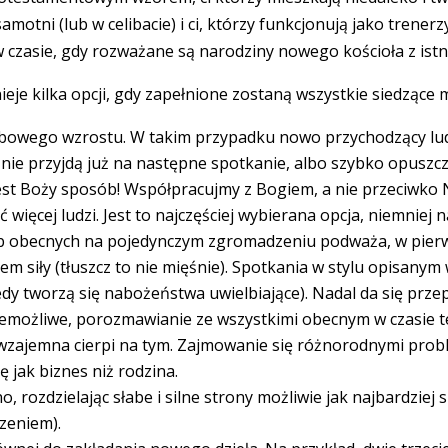
 samotni (lub w celibacie) i ci, którzy funkcjonują jako trene
czasie, gdy rozważane są narodziny nowego kościoła z istni
je kilka opcji, gdy zapełnione zostaną wszystkie siedzące m
zbowego wzrostu. W takim przypadku nowo przychodzący ludz
 nie przyjdą już na następne spotkanie, albo szybko opuszcz
jest Boży sposób! Współpracujmy z Bogiem, a nie przeciwko
 więcej ludzi. Jest to najczęściej wybierana opcja, niemni
ób obecnych na pojedynczym zgromadzeniu podważa, w pierws
em siły (tłuszcz to nie mięśnie). Spotkania w stylu opisanym
tedy tworzą się nabożeństwa uwielbiające). Nadal da się pr
ie niemożliwe, porozmawianie ze wszystkimi obecnym w czasie t
wzajemna cierpi na tym. Zajmowanie się różnorodnymi proble
ę jak biznes niż rodzina.
, rozdzielając słabe i silne strony możliwie jak najbardziej 
zeniem).