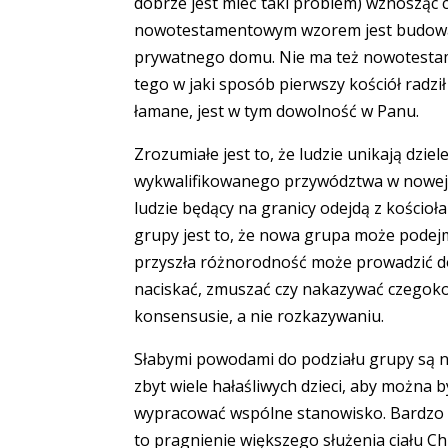
dobrze jest mieć taki problem) wznosząc c
nowotestamentowym wzorem jest budowanie
prywatnego domu. Nie ma też nowotestame
tego w jaki sposób pierwszy kościół radz
łamane, jest w tym dowolność w Panu.
Zrozumiałe jest to, że ludzie unikają dziel
wykwalifikowanego przywództwa w nowej gr
ludzie będący na granicy odejdą z kościoł
grupy jest to, że nowa grupa może podejm
przyszła różnorodność może prowadzić do
naciskać, zmuszać czy nakazywać czegokol
konsensusie, a nie rozkazywaniu.
Słabymi powodami do podziału grupy są na 
zbyt wiele hałaśliwych dzieci, aby można b
wypracować wspólne stanowisko. Bardzo wa
to pragnienie większego służenia ciału C