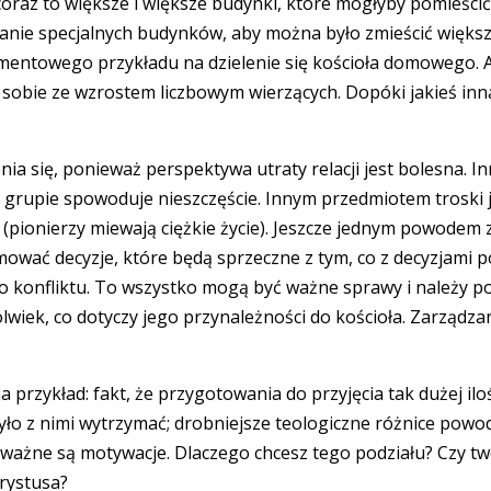
oraz to większe i większe budynki, które mogłyby pomieścić 
 specjalnych budynków, aby można było zmieścić większą 
ntowego przykładu na dzielenie się kościoła domowego. A
ił sobie ze wzrostem liczbowym wierzących. Dopóki jakieś i
enia się, ponieważ perspektywa utraty relacji jest bolesna. In
upie spowoduje nieszczęście. Innym przedmiotem troski jes
a (pionierzy miewają ciężkie życie). Jeszcze jednym powodem 
ować decyzje, które będą sprzeczne z tym, co z decyzjami po
 konfliktu. To wszystko mogą być ważne sprawy i należy po
wiek, co dotyczy jego przynależności do kościoła. Zarządza
przykład: fakt, że przygotowania do przyjęcia tak dużej iloś
yło z nimi wytrzymać; drobniejsze teologiczne różnice powoduje
żne są motywacje. Dlaczego chcesz tego podziału? Czy twoj
hrystusa?