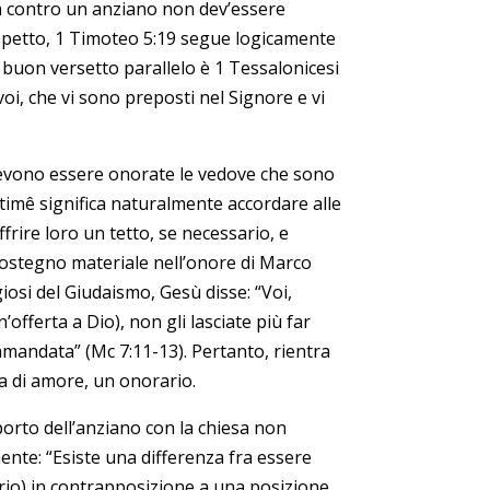
ta contro un anziano non dev’essere
rispetto, 1 Timoteo 5:19 segue logicamente
 buon versetto parallelo è 1 Tessalonicesi
voi, che vi sono preposti nel Signore e vi
 devono essere onorate le vedove che sono
 timê significa naturalmente accordare alle
ffrire loro un tetto, se necessario, e
sostegno materiale nell’onore di Marco
iosi del Giudaismo, Gesù disse: “Voi,
’offerta a Dio), non gli lasciate più far
ramandata” (Mc 7:11-13). Pertanto, rientra
ta di amore, un onorario.
porto dell’anziano con la chiesa non
nte: “Esiste una differenza fra essere
ario) in contrapposizione a una posizione