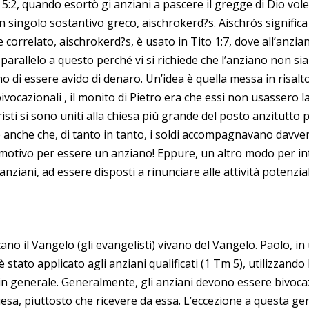
ro 5:2, quando esortò gi anziani a pascere il gregge di Dio 
n singolo sostantivo greco, aischrokerd?s. Aischrós signific
orrelato, aischrokerd?s, è usato in Tito 1:7, dove all’anzian
arallelo a questo perché vi si richiede che l’anziano non sia
di essere avido di denaro. Un’idea è quella messa in risalto 
vocazionali , il monito di Pietro era che essi non usassero la
risti si sono uniti alla chiesa più grande del posto anzitutto 
e anche che, di tanto in tanto, i soldi accompagnavano davvero
motivo per essere un anziano! Eppure, un altro modo per inte
anziani, ad essere disposti a rinunciare alle attività potenzia
no il Vangelo (gli evangelisti) vivano del Vangelo. Paolo, i
iò è stato applicato agli anziani qualificati (1 Tm 5), utilizza
ani in generale. Generalmente, gli anziani devono essere bivoc
sa, piuttosto che ricevere da essa. L’eccezione a questa gen