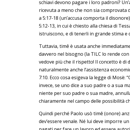
schiavi devono pagare i loro padroni? Un’
ricevuta a meno che non sia comprovata da 
a 5:17-18 (un’accusa comporta il disonore)
5:12-13, in cui è chiesto alla chiesa di Te
istruiscono, e di tenerli in grande stima e 
Tuttavia, timê è usata anche immediatamen
davvero nel bisogno (la TILC lo rende con 
vedove più che il rispetto! Il concetto è di
naturalmente anche l’assistenza economic
7:10. Ecco cosa esigeva la legge di Mosè: 
invece, se uno dice a suo padre o a sua madr
niente per suo padre o sua madre, annullan
chiaramente nel campo delle possibilità ch
Quindi perché Paolo usò timê (onore) anzi
dev’essere venale. Né lui deve imporre un
pagati per fare un lavoro ed essere autori