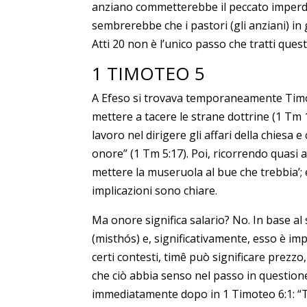
anziano commetterebbe il peccato imperdo
sembrerebbe che i pastori (gli anziani) in
Atti 20 non è l’unico passo che tratti que
1 TIMOTEO 5
A Efeso si trovava temporaneamente Timoteo
mettere a tacere le strane dottrine (1 Tm 1
lavoro nel dirigere gli affari della chies
onore” (1 Tm 5:17). Poi, ricorrendo quasi a
mettere la museruola al bue che trebbia’; 
implicazioni sono chiare.
Ma onore significa salario? No. In base al 
(misthós) e, significativamente, esso è imp
certi contesti, timê può significare prezzo
che ciò abbia senso nel passo in questione
immediatamente dopo in 1 Timoteo 6:1: “Tutt