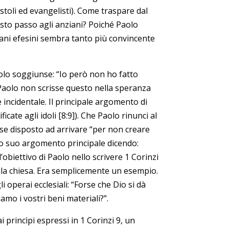
stoli ed evangelisti). Come traspare dal
uesto passo agli anziani? Poiché Paolo
nziani efesini sembra tanto più convincente
aolo soggiunse: “Io però non ho fatto
Se Paolo non scrisse questo nella speranza
e incidentale. Il principale argomento di
icate agli idoli [8:9]). Che Paolo rinunci al
sse disposto ad arrivare “per non creare
esto suo argomento principale dicendo:
l’obiettivo di Paolo nello scrivere 1 Corinzi
ella chiesa. Era semplicemente un esempio.
operai ecclesiali: “Forse che Dio si dà
amo i vostri beni materiali?”.
i princìpi espressi in 1 Corinzi 9, un