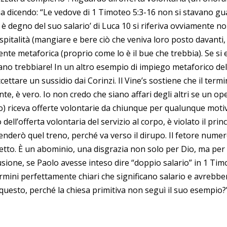
ia dicendo: “Le vedove di 1 Timoteo 5:3-16 non si stavano 
io è degno del suo salario’ di Luca 10 si riferiva ovviamente n
pitalità (mangiare e bere ciò che veniva loro posto davanti, ec
nte metaforica (proprio come lo è il bue che trebbia). Se si
o trebbiare! In un altro esempio di impiego metaforico del s
cettare un sussidio dai Corinzi. Il Vine’s sostiene che il termi
e, è vero. Io non credo che siano affari degli altri se un op
ro) riceva offerte volontarie da chiunque per qualunque mo
o dell’offerta volontaria del servizio al corpo, è violato il prin
 prenderò quel treno, perché va verso il dirupo. Il fetore nume
hietto. È un abominio, una disgrazia non solo per Dio, ma per
clusione, se Paolo avesse inteso dire “doppio salario” in 1 T
ini perfettamente chiari che significano salario e avrebber
 questo, perché la chiesa primitiva non seguì il suo esempio?