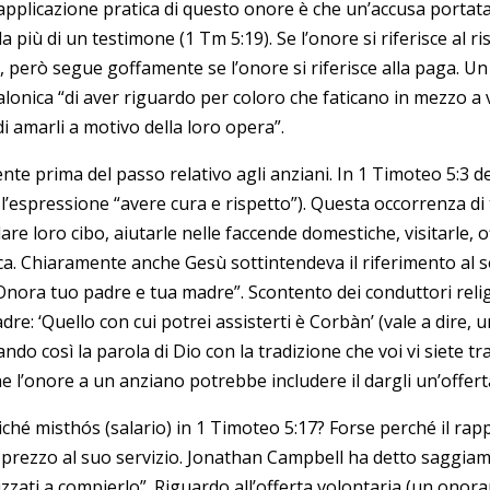
applicazione pratica di questo onore è che un’accusa porta
più di un testimone (1 Tm 5:19). Se l’onore si riferisce al 
, però segue goffamente se l’onore si riferisce alla paga. Un
ssalonica “di aver riguardo per coloro che faticano in mezzo a 
di amarli a motivo della loro opera”.
te prima del passo relativo agli anziani. In 1 Timoteo 5:3
l’espressione “avere cura e rispetto”). Questa occorrenza di
 dare loro cibo, aiutarle nelle faccende domestiche, visitarle, o
a. Chiaramente anche Gesù sottintendeva il riferimento al 
“Onora tuo padre e tua madre”. Scontento dei conduttori relig
e: ‘Quello con cui potrei assisterti è Corbàn’ (vale a dire, un
do così la parola di Dio con la tradizione che voi vi siete t
e l’onore a un anziano potrebbe includere il dargli un’offer
ché misthós (salario) in 1 Timoteo 5:17? Forse perché il rap
 prezzo al suo servizio. Jonathan Campbell ha detto saggiame
zzati a compierlo”. Riguardo all’offerta volontaria (un onor