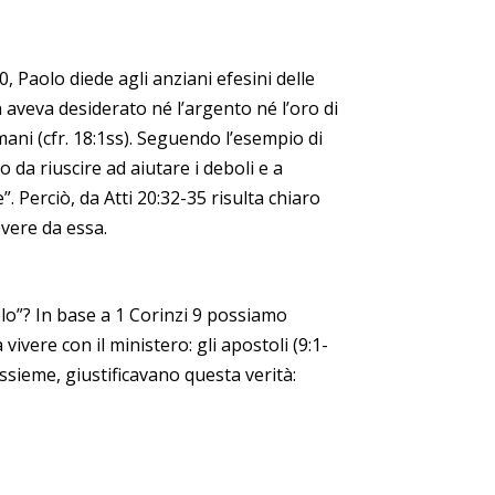
, Paolo diede agli anziani efesini delle
n aveva desiderato né l’argento né l’oro di
ani (cfr. 18:1ss). Seguendo l’esempio di
da riuscire ad aiutare i deboli e a
. Perciò, da Atti 20:32-35 risulta chiaro
evere da essa.
lo”? In base a 1 Corinzi 9 possiamo
ere con il ministero: gli apostoli (9:1-
 assieme, giustificavano questa verità: