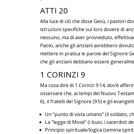
ATTI 20
Alla luce di ciò che disse Gesù, i pastori 
istruzioni specifiche sul loro dovere di an
nessuno, ma di aver provveduto, effettivam
Paolo, anche gli anziani avrebbero dovuto
mettere in pratica le parole del Signore Ges
che gli anziani debbano essere generalment
1 CORINZI 9
Ma cosa dire di 1 Corinzi 9:14, dov’è affe
osservare che, ai tempi del Nuovo Testame
6), il fratelli del Signore (9:5) e gli evang
Un “punto di vista umano” (il soldato, c
La “legge di Mosè” (i buoi, i sacerdoti de
Principio spirituale/logica (semina spirit