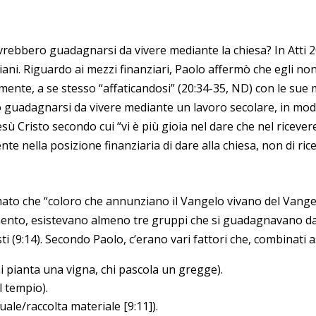
dovrebbero guadagnarsi da vivere mediante la chiesa? In Atti 20
ziani. Riguardo ai mezzi finanziari, Paolo affermò che egli no
ente, a se stesso “affaticandosi” (20:34-35, ND) con le sue m
 guadagnarsi da vivere mediante un lavoro secolare, in modo 
ù Cristo secondo cui “vi è più gioia nel dare che nel ricevere”
e nella posizione finanziaria di dare alla chiesa, non di ric
rmato che “coloro che annunziano il Vangelo vivano del Vange
nto, esistevano almeno tre gruppi che si guadagnavano da viv
elisti (9:14). Secondo Paolo, c’erano vari fattori che, combinati
hi pianta una vigna, chi pascola un gregge).
l tempio).
uale/raccolta materiale [9:11]).