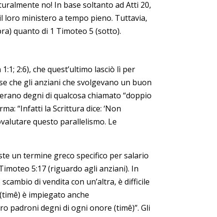
ralmente no! In base soltanto ad Atti 20,
il loro ministero a tempo pieno. Tuttavia,
ra) quanto di 1 Timoteo 5 (sotto).
; 2:6), che quest’ultimo lasciò lì per
risse che gli anziani che svolgevano un buon
o” erano degni di qualcosa chiamato “doppio
a: “Infatti la Scrittura dice: ‘Non
ovalutare questo parallelismo. Le
iste un termine greco specifico per salario
Timoteo 5:17 (riguardo agli anziani). In
scambio di vendita con un’altra, è difficile
 (timê) è impiegato anche
ro padroni degni di ogni onore (timê)”. Gli