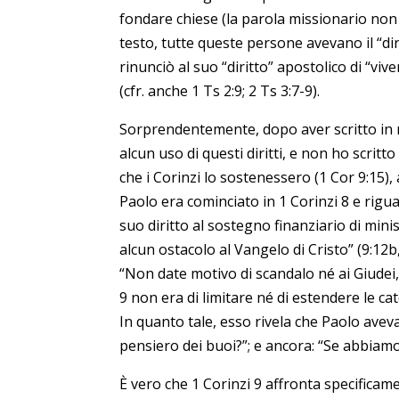
fondare chiese (la parola missionario non 
testo, tutte queste persone avevano il “dir
rinunciò al suo “diritto” apostolico di “vi
(cfr. anche 1 Ts 2:9; 2 Ts 3:7-9).
Sorprendentemente, dopo aver scritto in m
alcun uso di questi diritti, e non ho scrit
che i Corinzi lo sostenessero (1 Cor 9:15),
Paolo era cominciato in 1 Corinzi 8 e riguard
suo diritto al sostegno finanziario di min
alcun ostacolo al Vangelo di Cristo” (9:12
“Non date motivo di scandalo né ai Giudei, n
9 non era di limitare né di estendere le c
In quanto tale, esso rivela che Paolo avev
pensiero dei buoi?”; e ancora: “Se abbiamo 
È vero che 1 Corinzi 9 affronta specificamen