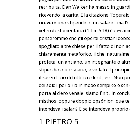
retribuita, Dan Walker ha messo in guard
ricevendo la carità. E la citazione ‘l’opera
ricevere uno stipendio o un salario, ma l’os
veterotestamentaria (1 Tm 5:18) è ovviame
penseremmo che gli operai cristiani debban
spogliato altre chiese per il fatto di non ac
chiaramente metaforico, il che, naturalment
profeta, un anziano, un insegnante o alt
stipendio o un salario, è violato il principi
il sacerdozio di tutti i credenti, ecc. Non
dei soldi, per dirla in modo semplice e sc
porta al clero venale, siamo finiti. In con
misthós, oppure doppio opsónion, due term
intendeva i salari? E se intendeva proprio
1 PIETRO 5