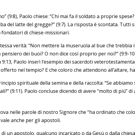
 (9:8), Paolo chiese: “Chi mai fa il soldato a proprie spese
ba del latte del gregge?” (9:7). La risposta è scontata. Tutti
-fondatori di chiese-missionari.
a stessa verità: “Non mettere la museruola al bue che trebbia i
à pensiero dei buoi? O non dice così proprio per noi?” (9:9-1
n 9:13, Paolo inserì l’esempio dei sacerdoti veterotestamenta
offerto nel tempio? E che coloro che attendono all’altare, han
incipio spirituale della semina e della raccolta: “Se abbiamo s
li?” (9:11). Paolo concluse dicendo di avere “molto di più” di
rova nelle parole di nostro Signore che “ha ordinato che col
 vale anche per gli apostoli.
ti di un apostolo, qualcuno incaricato o da Gesù o dalla chies