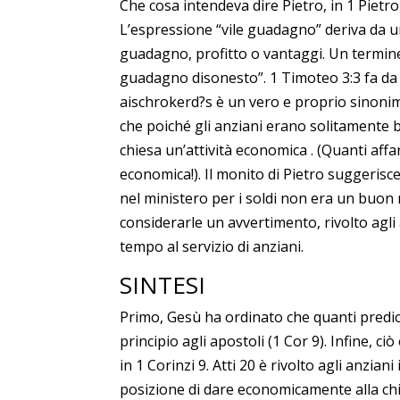
Che cosa intendeva dire Pietro, in 1 Piet
L’espressione “vile guadagno” deriva da u
guadagno, profitto o vantaggi. Un termine c
guadagno disonesto”. 1 Timoteo 3:3 fa da p
aischrokerd?s è un vero e proprio sinonimo 
che poiché gli anziani erano solitamente bi
chiesa un’attività economica . (Quanti affa
economica!). Il monito di Pietro suggerisc
nel ministero per i soldi non era un buon 
considerarle un avvertimento, rivolto agli 
tempo al servizio di anziani.
SINTESI
Primo, Gesù ha ordinato che quanti predica
principio agli apostoli (1 Cor 9). Infine, c
in 1 Corinzi 9. Atti 20 è rivolto agli anzi
posizione di dare economicamente alla chie