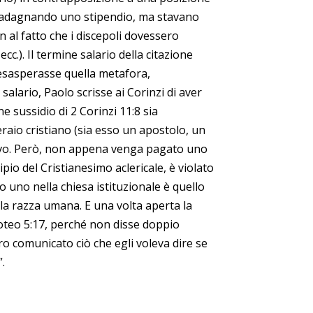
guadagnando uno stipendio, ma stavano
on al fatto che i discepoli dovessero
c.). Il termine salario della citazione
 esasperasse quella metafora,
alario, Paolo scrisse ai Corinzi di aver
ne sussidio di 2 Corinzi 11:8 sia
eraio cristiano (sia esso un apostolo, un
tivo. Però, non appena venga pagato uno
cipio del Cristianesimo aclericale, è violato
ro uno nella chiesa istituzionale è quello
 la razza umana. E una volta aperta la
imoteo 5:17, perché non disse doppio
o comunicato ciò che egli voleva dire se
”.