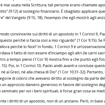
è mai usata nella Scrittura; tali persone erano chiamate apo
itto” (9:12) al sostegno finanziario. È sbagliato applicare q
vere” del Vangelo (9:15, 18), l’esempio che egli mostrò agli a
odo convincente sui diritti di un apostolo in 1 Corinzi 9, P
to questo perché si faccia così a mio riguardo” (1 Cor 9:15). 
 allora perché lo fece? In fondo, 1 Corinzi 9 è un’osservazion
ava il fatto di non essere d’inciampo agli altri (le carni sacrif
istro a tempo pieno (1 Cor 9) mostra fino a che punto egli fo
b, 15). Poi, in 1 Corinzi 10, Paolo andò avanti e concluse qu
é ai Greci, né alla chiesa di Dio” (1 Cor 10:31-32). Pertanto, 
ategorie di coloro che avevano diritto al sostegno da parte d
a un approccio davvero generoso in favore del sostegno degli 
seminato per voi i beni spirituali, è forse gran cosa se mieti
te i diritti di un apostolo, non di un anziano. Però, in base a