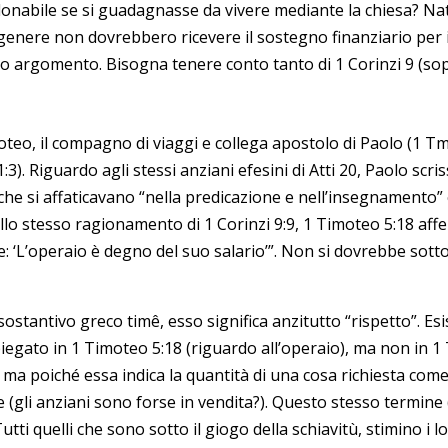
nabile se si guadagnasse da vivere mediante la chiesa? Natu
 genere non dovrebbero ricevere il sostegno finanziario per 
sto argomento. Bisogna tenere conto tanto di 1 Corinzi 9 (sop
, il compagno di viaggi e collega apostolo di Paolo (1 Tm 1:1
:3). Riguardo agli stessi anziani efesini di Atti 20, Paolo sc
a e che si affaticavano “nella predicazione e nell’insegnament
llo stesso ragionamento di 1 Corinzi 9:9, 1 Timoteo 5:18 afferm
e: ‘L’operaio è degno del suo salario’”. Non si dovrebbe sott
sostantivo greco timê, esso significa anzitutto “rispetto”. Es
iegato in 1 Timoteo 5:18 (riguardo all’operaio), ma non in 1 
, ma poiché essa indica la quantità di una cosa richiesta come 
 (gli anziani sono forse in vendita?). Questo stesso termine
i quelli che sono sotto il giogo della schiavitù, stimino i lo