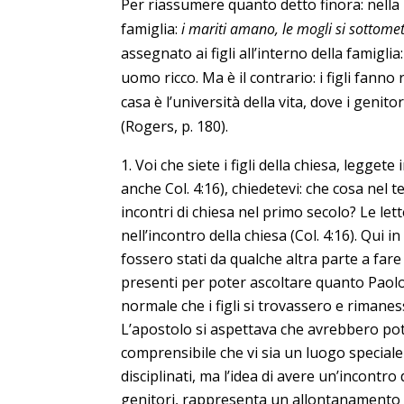
Per riassumere quanto detto finora: nella B
famiglia:
i mariti amano, le mogli si sottomet
assegnato ai figli all’interno della famiglia:
uomo ricco. Ma è il contrario: i figli fan
casa è l’università della vita, dove i genitori
(Rogers, p. 180).
Voi che siete i figli della chiesa, legget
anche Col. 4:16), chiedetevi: che cosa nel t
incontri di chiesa nel primo secolo? Le lett
nell’incontro della chiesa (Col. 4:16). Qui i
fossero stati da qualche altra parte a far
presenti per poter ascoltare quanto Paolo 
normale che i figli si trovassero e rimanes
L’apostolo si aspettava che avrebbero potu
comprensibile che vi sia un luogo special
disciplinati, ma l’idea di avere un’incontro
genitori, rappresenta un allontanamento