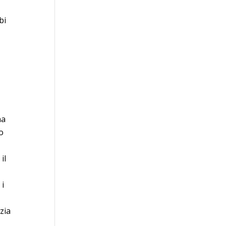
bi
na
io
a
il
 i
zia