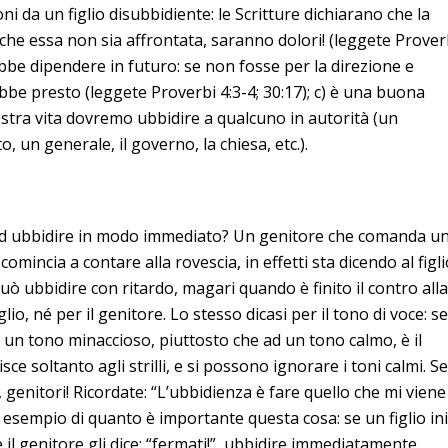
ni da un figlio disubbidiente: le Scritture dichiarano che la
no che essa non sia affrontata, saranno dolori! (leggete Prover
trebbe dipendere in futuro: se non fosse per la direzione e
ebbe presto (leggete Proverbi 4:3-4; 30:17); c) è una buona
nostra vita dovremo ubbidire a qualcuno in autorità (un
, un generale, il governo, la chiesa, etc.).
 ad ubbidire in modo immediato? Un genitore che comanda u
comincia a contare alla rovescia, in effetti sta dicendo al figl
uò ubbidire con ritardo, magari quando è finito il contro all
lio, né per il genitore. Lo stesso dicasi per il tono di voce: se 
d un tono minaccioso, piuttosto che ad un tono calmo, è il
ce soltanto agli strilli, e si possono ignorare i toni calmi. Se
, genitori! Ricordate: “L’ubbidienza è fare quello che mi viene
n esempio di quanto è importante questa cosa: se un figlio ini
e il genitore gli dice: “fermati!”, ubbidire immediatamente