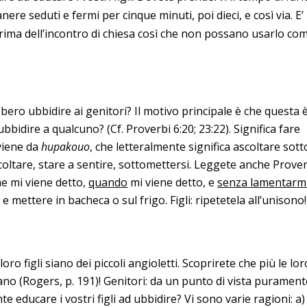
ere seduti e fermi per cinque minuti, poi dieci, e così via. E’
rima dell’incontro di chiesa così che non possano usarlo co
bbero ubbidire ai genitori? Il motivo principale è che questa è
bbidire a qualcuno? (Cf. Proverbi 6:20; 23:22). Significa fare
 viene da
hupakouo
, che letteralmente significa ascoltare sott
scoltare, stare a sentire, sottomettersi. Leggete anche Prove
e mi viene detto,
quando
mi viene detto, e
senza lamentarm
 mettere in bacheca o sul frigo. Figli: ripetetela all’unisono!
ro figli siano dei piccoli angioletti. Scoprirete che più le lor
iano (Rogers, p. 191)! Genitori: da un punto di vista puramen
 educare i vostri figli ad ubbidire? Vi sono varie ragioni: a) 