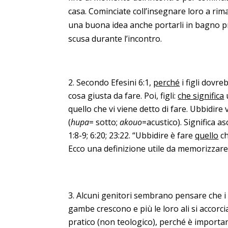
casa. Cominciate coll’insegnare loro a riman
una buona idea anche portarli in bagno p
scusa durante l’incontro.
Secondo Efesini 6:1,
perché
i figli dovre
cosa giusta da fare. Poi, figli:
che significa
u
quello che vi viene detto di fare. Ubbidire
(
hupa
= sotto;
akouo
=acustico). Significa a
1:8-9; 6:20; 23:22. “Ubbidire è fare
quello
ch
Ecco una definizione utile da memorizzare e
Alcuni genitori sembrano pensare che i lo
gambe crescono e più le loro ali si accorc
pratico (non teologico), perché è importante