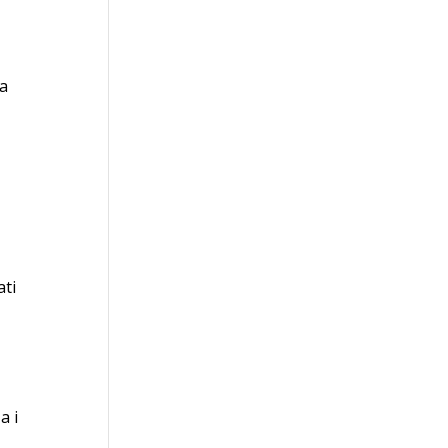
La
ati
a i