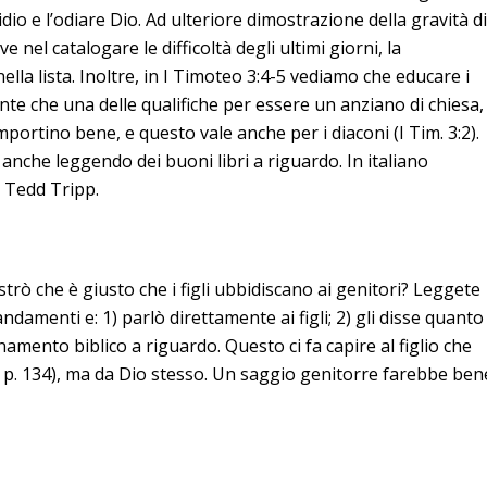
idio e l’odiare Dio. Ad ulteriore dimostrazione della gravità d
e nel catalogare le difficoltà degli ultimi giorni, la
ella lista. Inoltre, in I Timoteo 3:4-5 vediamo che educare i
ante che una delle qualifiche per essere un anziano di chiesa,
mportino bene, e questo vale anche per i diaconi (I Tim. 3:2).
 anche leggendo dei buoni libri a riguardo. In italiano
i Tedd Tripp.
trò che è giusto che i figli ubbidiscano ai genitori? Leggete
damenti e: 1) parlò direttamente ai figli; 2) gli disse quanto 
namento biblico a riguardo. Questo ci fa capire al figlio che
, p. 134), ma da Dio stesso. Un saggio genitorre farebbe ben