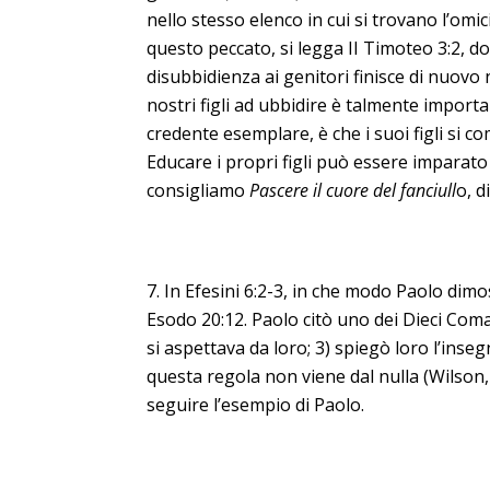
nello stesso elenco in cui si trovano l’omic
questo peccato, si legga II Timoteo 3:2, dov
disubbidienza ai genitori finisce di nuovo n
nostri figli ad ubbidire è talmente import
credente esemplare, è che i suoi figli si co
Educare i propri figli può essere imparato
consigliamo
Pascere il cuore del fanciull
o, d
In Efesini 6:2-3, in che modo Paolo dimos
Esodo 20:12. Paolo citò uno dei Dieci Coman
si aspettava da loro; 3) spiegò loro l’inseg
questa regola non viene dal nulla (Wilson
seguire l’esempio di Paolo.