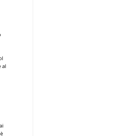
o
ol
 al
ai
 è