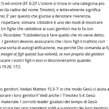
:1) ed onore (Ef. 6:2)? L’onore si trova in una categoria più
ao
(la radice del nome
Timoteo
), e letteralmente significa
e). E’ per questo che giunse a denotare riverenza,
a rispettare, stimare. Ubbidire è uno dei modi di mostrare
 Un figlio che ubbidisce ai suoi genitori ma lo fa con
. Ricordate: “l’ubbidienza è fare quello che mi viene detto,
”. I genitori devono assicurarsi che i loro figli li trattino con
una sorta di autogratificazione, ma perché Dio comanda ai fi
i insegni ai figli questa Sua volontà, se non proprio dai genitori
ucare i vostri figli o essi vi disononeranno quando
19:26; 17:2.
oro genitori. Vedasi Matteo 15:3-7: in che modo Gesù ci aiuta 
onorare i loro genitori? Vedi anche I Timoteo 5:4. Gesù
ateriale. I corrotti leader giudaici del tempo di Gesù
me scusa per non spendere soldi a supporto dei loro genitori