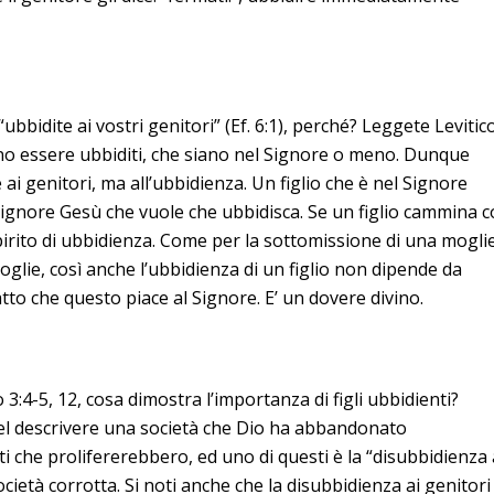
bidite ai vostri genitori” (Ef. 6:1), perché? Leggete Levitic
vono essere ubbiditi, che siano nel Signore o meno. Dunque
 ai genitori, ma all’ubbidienza. Un figlio che è nel Signore
Signore Gesù che vuole che ubbidisca. Se un figlio cammina c
spirito di ubbidienza. Come per la sottomissione di una moglie
oglie, così anche l’ubbidienza di un figlio non dipende da
tto che questo piace al Signore. E’ un dovere divino.
 3:4-5, 12, cosa dimostra l’importanza di figli ubbidienti?
l descrivere una società che Dio ha abbandonato
ti che prolifererebbero, ed uno di questi è la “disubbidienza 
ocietà corrotta. Si noti anche che la disubbidienza ai genitori