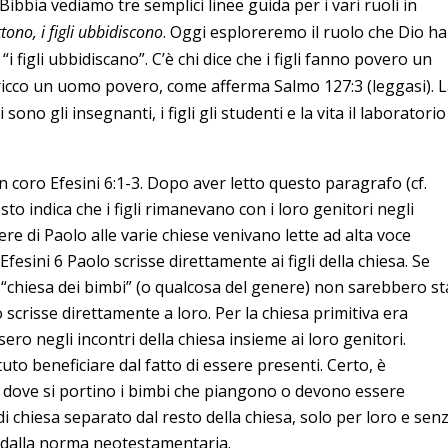
ibbia vediamo tre semplici linee guida per i vari ruoli in
tono, i figli ubbidiscono
. Oggi esploreremo il ruolo che Dio ha
 “i figli ubbidiscano”. C’è chi dice che i figli fanno povero un
no ricco un uomo povero, come afferma Salmo 127:3 (leggasi). 
 sono gli insegnanti, i figli gli studenti e la vita il laboratorio
e in coro Efesini 6:1-3. Dopo aver letto questo paragrafo (cf.
esto indica che i figli rimanevano con i loro genitori negli
ere di Paolo alle varie chiese venivano lette ad alta voce
n Efesini 6 Paolo scrisse direttamente ai figli della chiesa. Se
e “chiesa dei bimbi” (o qualcosa del genere) non sarebbero st
scrisse direttamente a loro. Per la chiesa primitiva era
sero negli incontri della chiesa insieme ai loro genitori.
to beneficiare dal fatto di essere presenti. Certo, è
e dove si portino i bimbi che piangono o devono essere
 di chiesa separato dal resto della chiesa, solo per loro e senz
 dalla norma neotestamentaria.