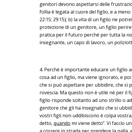
genitori devono aspettarsi delle frustrazio
follia è legata al cuore del figlio, e a me
22:15; 29:15); b) la vita di un figlio ne po
protezione di un genitore, un figlio perir
pratica per il futuro perché per tutta la 
insegnante, un capo di lavoro, un poliziotto
Perché è importante educare un figlio
cosa ad un figlio, ma viene ignorato, e poi 
che si può aspettare per ubbidire, che si p
rovescia. Ma questo non è utile né per il fig
figlio risponde soltanto ad uno strillo o a
genitore che gli ha insegnato che si ubbidis
vostri figli non uddibiscono è colpa vostra
detto,
quando
mi viene detto”. Vi faccio u
a correre in strada per prendere la palla, 