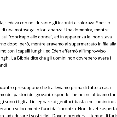
a, sedeva con noi durante gli incontri e colorava. Spesso
ore di una motosega in lontananza. Una domenica, mentre
sul “copricapo alle donne”, ed in apparenza lei non stava
rno dopo, però, mentre eravamo al supermercato in fila alla
omo con i capelli lunghi, ed Eden affermò all’improvviso:
nghi. La Bibbia dice che gli uomini non dovrebero avere i
andi.
’incontro presuppone che li alleviamo prima di tutto a casa
mo dei pastori dei giovani: rispondo che noi ne abbiamo tan
oggi sono i figli ad insegnare ai genitori: basta che comincino 
porteranno velocemente fuori dall’incontro. Non dovete aspett
e ad educare i vostri figli. Dovete prendervi il tempo di farl