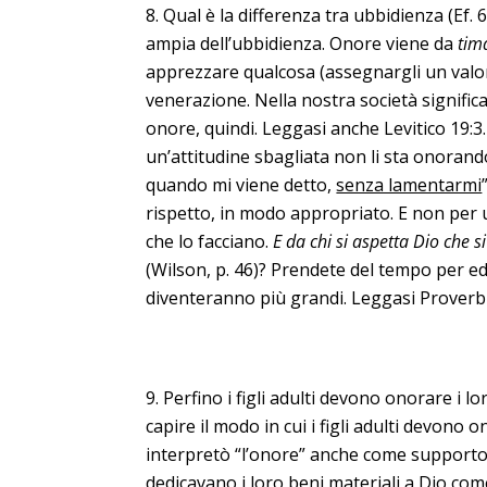
Qual è la differenza tra ubbidienza (Ef. 6
ampia dell’ubbidienza. Onore viene da
tim
apprezzare qualcosa (assegnargli un valor
venerazione. Nella nostra società signific
onore, quindi. Leggasi anche Levitico 19:3.
un’attitudine sbagliata non li sta onorando
quando mi viene detto,
senza lamentarmi
rispetto, in modo appropriato. E non per 
che lo facciano.
E da chi si aspetta Dio che s
(Wilson, p. 46)? Prendete del tempo per ed
diventeranno più grandi. Leggasi Proverbi 
Perfino i figli adulti devono onorare i l
capire il modo in cui i figli adulti devono 
interpretò “l’onore” anche come supporto m
dedicavano i loro beni materiali a Dio co