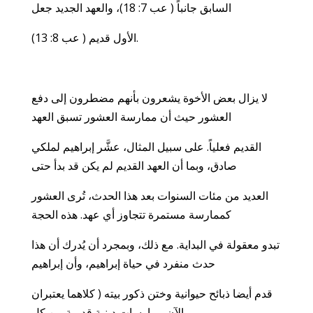
السابق جانباً ( عب 7: 18)، والعهد الجديد جعل
الأول قديم ( عب 8: 13).
لا يزال بعض الأخوة يشعرون بأنهم مضطرون إلى دفع
العشور حيث أن ممارسة العشور تسبق العهد
القديم فعلياً. على سبيل المثال، عشَّر إبراهيم لملكي
صادق، وبما أن العهد القديم لم يكن قد بدأ حتى
العديد من مئات السنوات بعد هذا الحدث، تُرى العشور
كممارسة مستمرة تتجاوز أي عهد. هذه الحجة
تبدو معقولة في البداية. مع ذلك، وبمجرد أن يُدرك أن هذا
حدث منفرد في حياة إبراهيم، وأن إبراهيم
قدم أيضا ذبائح حيوانية وختن ذكور بيته ( كلاهما يعتبران
الآن ممارسات دينية قديمة من كل