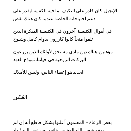
الإنجيل. كان قادر على التكيف بما فيه الكفاية ليقدر على
دعم احتياجاته الخاصة عندما كان هناك نقص
في أموال الكنيسة. آخرون في الكنيسة المبكرة الذين
تلقوا منحاً كانوا كارزون بدوام كامل وشيوخ
مؤهلين. هناك دين مادي مستحق لأولئك الذين يزرعون
البركات الروحية في حياتنا. نموذج العهد
الجديد هو إعطاء الناس، وليس للأملاك.
العُشْور
بعض الرعاة – المعلمون أعلنوا بشكل قاطع أنه إن لم
يدفع شعب الله العشور، فإنهم يسرقون الله ( ملا