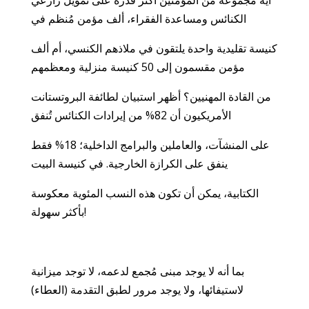
أيَّة مجموعة من المؤمنين أكثر قدرة على تمويل زارعي
الكنائس ومساعدة الفقراء، ألف مؤمن مُنظم في
كنيسة تقليدية واحدة يلتقون في ملاذهم الكنسي، أم ألف
مؤمن مقسمون إلى 50 كنيسة منزلية ومعظمهم
من القادة المهنيين؟ أظهر استبيان لطائفة البروتستانت
الأمريكيون أن 82% من إيرادات الكنائس تُنفق
على المنشآت، والعاملين والبرامج الداخلية؛ 18% فقط
ينفق على الكرازة الخارجية. في كنيسة البيت
الكتابية، يمكن أن تكون هذه النسب المئوية معكوسة
بأكثر سهولة!
بما أنه لا يوجد مبنى مُجمع لدعمه، لا توجد ميزانية
لاستيفائها، ولا يوجد مرور لطبق التقدمة (العطاء)