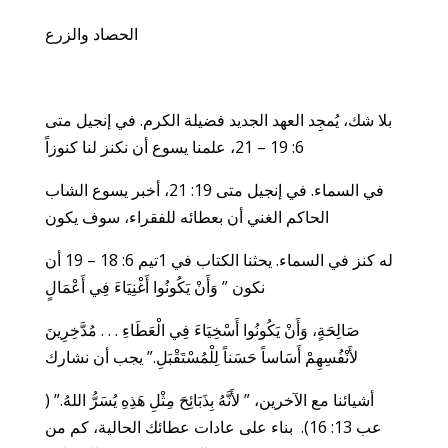
الحصاد والزرع
بلا شك، يُمجِد العهد الجديد فضيلة الكرم. في إنجيل متى
6: 19 – 21، علمنا يسوع أن نكنز لنا كنوزاً
في السماء. في إنجيل متى 19: 21، أخبر يسوع الشاب
الحاكم الغني أن بعطائه للفقراء، سوف يكون
له كنز في السماء. يحثنا الكتاب في 1تيم 6: 18 – 19 أن
نكون ” وَأَنْ يَكُونُوا أَغْنِيَاءَ فِي أَعْمَالٍ
صَالِحَةٍ، وَأَنْ يَكُونُوا أَسْخِيَاءَ فِي الْعَطَاءِ . . . مُدَّخِرِينَ
لأَنْفُسِهِمْ أَسَاساً حَسَناً لِلْمُسْتَقْبَلِ.” يجب أن نشارك
أشيائنا مع الآخرين، ” لأَنَّهُ بِذَبَائِحَ مِثْلِ هَذِهِ يُسَرُّ اللهُ.” (
عب 13: 16). بناء على عادات عطائك الحالية، كم من