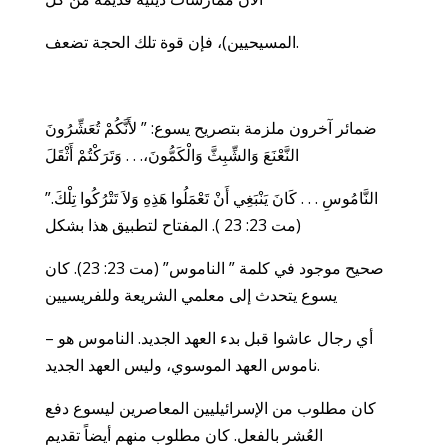
المسيحيين)، فإن قوة تلك الحجة تضعف.
ضمائر آخرون ملزمة بتصريح يسوع: ” لأَنَّكُمْ تُعَشِّرُونَ
النَّعْنَعَ وَالشِّبِثَّ وَالْكَمُّونَ،. . . وَتَرَكْتُمْ أَثْقَلَ
النَّامُوسِ . . . كَانَ يَنْبَغِي أَنْ تَعْمَلُوا هَذِهِ وَلاَ تَتْرُكُوا تِلْكَ.”
(مت 23: 23 ). المفتاح لتطبيق هذا بشكل
صحيح موجود في كلمة ” الناموس” (مت 23: 23). كان
يسوع يتحدث إلى معلمي الشريعة وللفريسيين
– أي رجال عاشوا قبل بدء العهد الجديد. الناموس هو
ناموس العهد الموسوي، وليس العهد الجديد.
كان مطلوب من الإسرائيليين المعاصرين ليسوع دفع
العُشر بالفعل. كان مطلوب منهم أيضاً تقديم