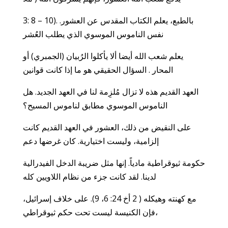
3: 8 – 10). بالطبع، يعلم الكتاب المقدس عن العشور.
نفس الناموس الموسوي الذي يطلب العُشر
يعلم شعب الله أيضا ألا يأكلوا الرُبيان (الجمبري) أو
المحار . السؤال الحقيقي هو ما إذا كانت قوانين
العهد القديم هذه لا تزال مُلزِمة لنا في العهد الجديد. هل
الناموس الموسوي مطابق لناموس المسيح؟
على النقيض من ذلك، العشور في العهد القديم كانت
إلزامية، وليست اختيارية. كان غرضها دعم
حكومة ثيوقراطية مادياً. إنها مثل ضريبة الدخل الفيدرالية
لدينا. لقد كانت جزء من نظام اللاويين كله
مع كهنته وهيكله ( 2 أخ 24: 6، 9). على خلاف إسرائيل،
فإن الكنيسة ليست تحت حكم ثيوقراطي،