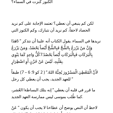
الكنوز كنزت في السماء؟
لكن كم ينبغي أن نعطي؟ تعتمد الإجابة على كم نريد
الحصاد لاحقاً، كم نريد أن نتبارك، وكم الكنوز التي
نريدها في السماء. يقول الكتاب أنه علينا أن نتذكر ” 6هَذَا
وَإِنَّ مَنْ يَزْرَعُ بِالشُّحِّ فَبِالشُّحِّ أَيْضاً يَحْصُدُ، وَمَنْ يَزْرَعُ
بِالْبَرَكَاتِ فَبِالْبَرَكَاتِ أَيْضاً يَحْصُدُ.7كُلُّ وَاحِدٍ كَمَا يَنْوِي
بِقَلْبِهِ، لَيْسَ عَنْ حُزْنٍ أَوِ اضْطِرَارٍ.
لأَنَّ الْمُعْطِيَ الْمَسْرُورَ يُحِبُّهُ اللهُ.” ( 2 كو 9: 6 – 7) طبقاً
للعهد الجديد، يجب أن يعطي كل رجل ”
ما قرر في قلبه أن يعطي.” إنه بتلك البساطة! العُشر،
كما طُلب بموسى ليس ممارسة العهد الجديد.
لاحظ أن النص يوضح أن عطاءنا لا يجب أن يكون ” عَنْ