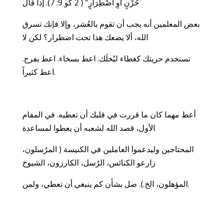
حُزْنٍ أَوِ اضْطِرَارٍ” ( 2 كو 9: 7). إذا قال
بعض المعلمين أنه يجب أن تقوم بالعُشر، وإلا فإنك تسرق
الله، ألا يضعك هذا تحت اضطرار؟ لكن لا
تستخدم حريتك كغطاء لبُخلَك. اعط بسخاء. اعط بفرح.
اعط كثيراً.
أعط مهما كان ما قررت في قلبك أن تعطيه. في المقام
الأول، قصد الله لشعبه أن يعطوا لمساعدة
المحتاجين وليدعموا العاملين في الكنيسة ( المرُسلون،
زارعو الكنائس، الرُسل، الكارزون، الشيوخ
المؤهلون، الخ.). صل بشأن كم ينبغي أن تعطي، ولمن.